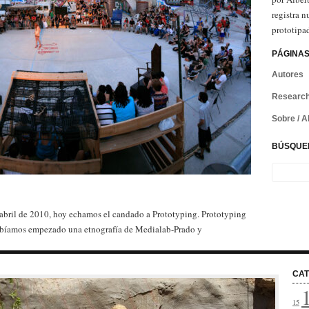
registra n
prototipad
PÁGINA
Autores
Research
Sobre / A
BÚSQUE
 abril de 2010, hoy echamos el candado a Prototyping. Prototyping
abíamos empezado una etnografía de Medialab-Prado y
ta, donde dejar constancia del asombro que nos producía lo que
CAT
15