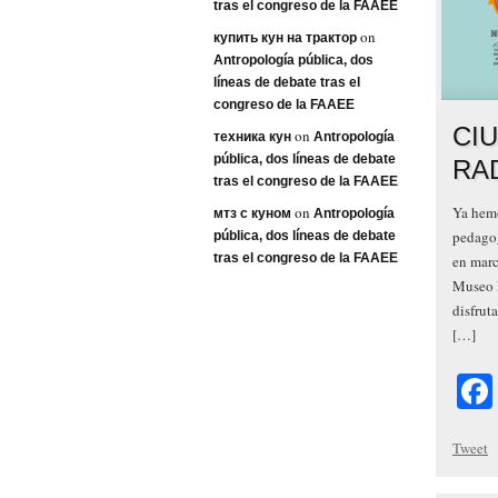
tras el congreso de la FAAEE
on
купить кун на трактор
Antropología pública, dos
líneas de debate tras el
congreso de la FAAEE
CI
on
техника кун
Antropología
pública, dos líneas de debate
RA
tras el congreso de la FAAEE
on
Ya hemo
мтз с куном
Antropología
pedagog
pública, dos líneas de debate
tras el congreso de la FAAEE
en marc
Museo N
disfrut
[…]
Tweet