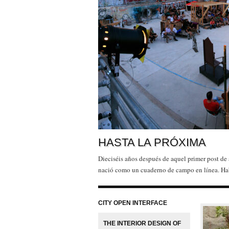
HASTA LA PRÓXIMA
Dieciséis años después de aquel primer post de
nació como un cuaderno de campo en línea. H
necesitábamos un lugar donde pensar en voz al
Facebook
Twitter
Share
estábamos viendo: personas que […]
CITY OPEN INTERFACE
THE INTERIOR DESIGN OF