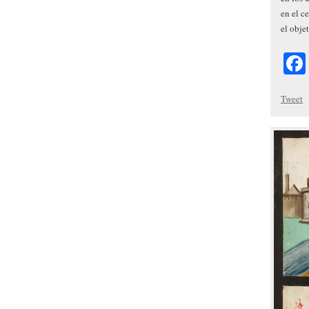
en el c
el obje
Tweet