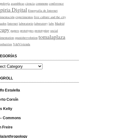
pología
asambleas
ciencia
commons
conference
iria Digital
Etnografía de Internet
imentación
experimentos
free culture and the city
nados
Internet
laboratorio
laboratory
labs
Madrid
cupy
papers
prototypes
prototyping
social
tomalaplaza
imentation
spanishrevolution
osbarrios
VdeVivienda
EGORÍAS
gorías
OGROLL
fo Estalella
rto Corsín
s Kelty
 – Commons
 Freire
ia/anthropology