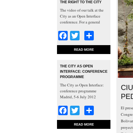
THE RIGHT TO THE CITY
The video of our talk at the
City as an Open Interface
conference. For a general
notion of what the talk is
Facebook
Twitter
Share
about, here is the abstract:
There is a city ‘within’ the
right to the city: an
READ MORE
assamblage of practices,
meetings, infrastructures and
spatio-temporal urban
THE CITY AS OPEN
rhythms through which
INTERFACE: CONFERENCE
‘rights’ are mobilized as
PROGRAMME
material and […]
The City as Open Interface:
CI
conference programme
PE
Madrid, 5-6 July 2012
Venue: Medialab-Prado /
Facebook
Twitter
Share
El pres
Intermediae. Paseo de la
Congres
Chopera 14 (Madrid).
PROGRAMME Thursday, 5
Bolivar
READ MORE
July 10:00. Welcome. 10:15-
proyect
13:00. SESSION 1.