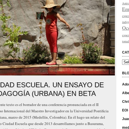
Antro
Emp
exper
indig
Oc
exper
tomal
CAT
Cate
BL
UDAD ESCUELA. UN ENSAYO DE
Adol
DAGOGÍA (URBANA) EN BETA
Albe
Chri
ente texto es el borrador de una conferencia pronunciada en el II
o Internacional del Maestro Investigador en la Universidad Pontificia
EOI
iana, marzo de 2015 (Medellín, Colombia). En él hago un relato del
Juan
o Ciudad Escuela que desde 2013 desarrollamos junto a Basurama,
med