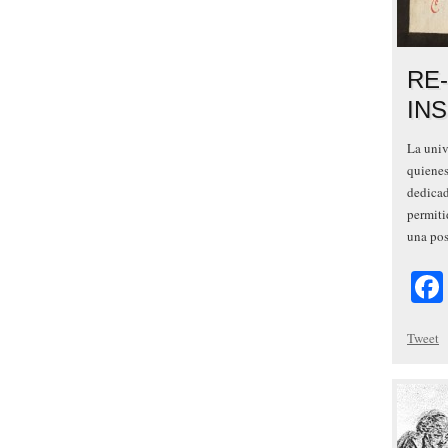
RE
IN
La univ
quienes
dedicad
permiti
una pos
Tweet