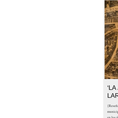
‘LA
LA
{Reseña
municip
en los 