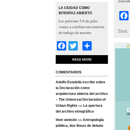
Zuloark
SOCIAL/DATA 10:15-10:50
LA CIUDAD COMO
Citizenship and
INTERFAZ ABIERTO
Crowdsourcing in Dataville,
Los próximo 5-6 de julio
James Holston, University of
vamos a celebrar una reunión
California, Berkeley. 10:50-
Tweet
de trabajo de nuestro
11:25 The Art of Software
proyecto de investigación en
Cities, Christian Ulrik
Facebook
Twitter
Share
torno a los presentes y los
Andersen. 11:25-11:50
futuros del urbanismo
Coffee break. 11:50-12:25
abierto, que Medialab-Prado
[…]
READ MORE
e Intermediae han tenido la
hospitalidad de acoger.
COMENTARIOS
Hemos invitado a la reunión
a un grupo de investigadores
Adolfo Estalella escribe sobre
sobre temas urbanos. Se trata
la Declaración como
de personas […]
arquitectura abierta del archivo
– The Universal Declaration of
on
Urban Rights
La apertura
del archivo etnográfico
on
their website
Antropología
pública, dos líneas de debate