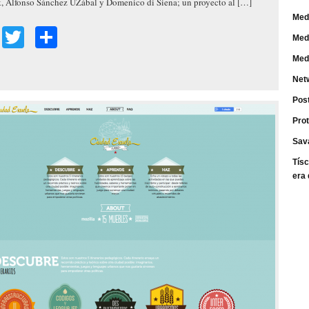
, Alfonso Sánchez UZábal y Domenico di Siena; un proyecto al […]
Med
Facebook
Twitter
Share
Med
Med
Net
Pos
Prot
Sav
Tísc
era 