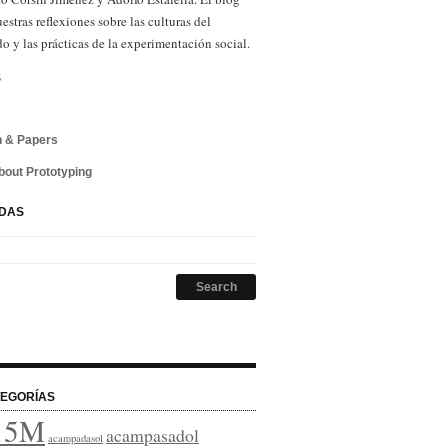
uestras reflexiones sobre las culturas del
o y las prácticas de la experimentación social.
S
 & Papers
bout Prototyping
DAS
EGORÍAS
15M
acampasadol
acampadasol