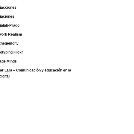
iacciones
iaciones
ialab-Prado
work Realism
thegemony
otyping Flickr
age Minds
ar Lara – Comunicación y educación en la
digital