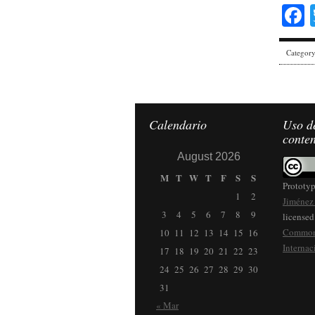
Categor
Calendario
Uso de
conte
August 2026
M
T
W
T
F
S
S
Prototy
1
2
Jiménez 
3
4
5
6
7
8
9
licensed
Commons
10
11
12
13
14
15
16
Internac
17
18
19
20
21
22
23
24
25
26
27
28
29
30
31
« Mar