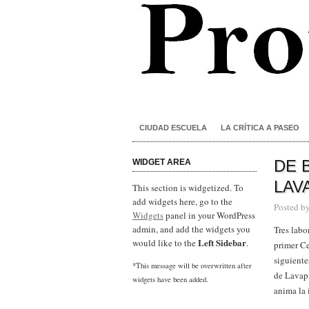
CIUDAD ESCUELA
LA CRÍTICA A PASEO
DE 
WIDGET AREA
LAV
This section is widgetized. To
add widgets here, go to the
Posted b
Widgets
panel in your WordPress
admin, and add the widgets you
Tres labo
Left Sidebar
would like to the
.
primer Ce
siguiente
*This message will be overwritten after
de Lavapi
widgets have been added.
anima la 