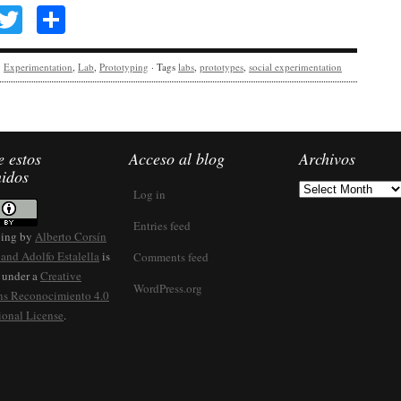
Facebook
Twitter
Share
y
Experimentation
,
Lab
,
Prototyping
· Tags
labs
,
prototypes
,
social experimentation
 estos
Acceso al blog
Archivos
nidos
Archivos
Log in
Entries feed
ping
by
Alberto Corsín
and Adolfo Estalella
is
Comments feed
 under a
Creative
WordPress.org
 Reconocimiento 4.0
ional License
.