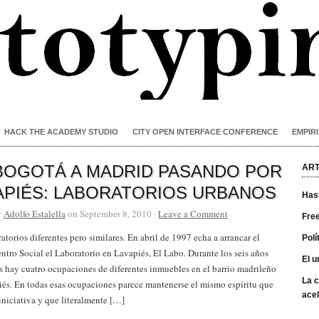
HACK THE ACADEMY STUDIO
CITY OPEN INTERFACE CONFERENCE
EMPIRI
BOGOTÁ A MADRID PASANDO POR
ART
APIÉS: LABORATORIOS URBANOS
Has
y
Adolfo Estalella
on September 8, 2010 ·
Leave a Comment
Free
ratorios diferentes pero similares. En abril de 1997 echa a arrancar el
Polí
ntro Social el Laboratorio en Lavapiés, El Labo. Durante los seis años
El u
s hay cuatro ocupaciones de diferentes inmuebles en el barrio madrileño
La c
és. En todas esas ocupaciones parece mantenerse el mismo espíritu que
acel
iniciativa y que literalmente […]