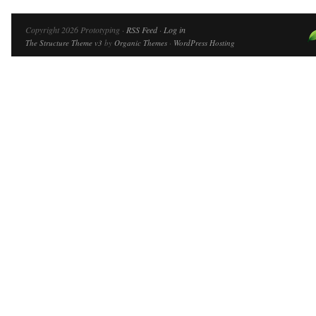
Copyright 2026 Prototyping ·
RSS Feed
·
Log in
The Structure Theme v3
by
Organic Themes
·
WordPress Hosting