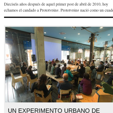
Dieciséis años después de aquel primer post de abril de 2010, hoy
echamos el candado a Prototyping. Prototyping nació como un cuad
de campo en línea. Habíamos empezado una etnografía de Medialab
Facebook
Twitter
Share
Prado y necesitábamos un lugar donde pensar en voz alta, donde dej
constancia del asombro que nos producía lo que estábamos viendo:
personas que […]
UN EXPERIMENTO URBANO DE