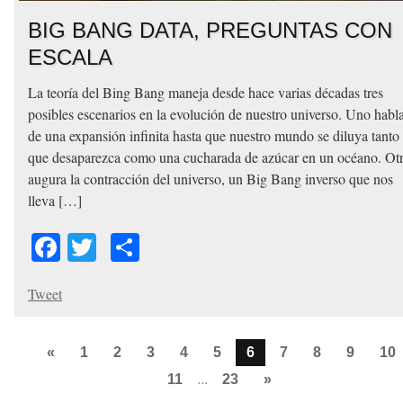
BIG BANG DATA, PREGUNTAS CON
ESCALA
La teoría del Bing Bang maneja desde hace varias décadas tres
posibles escenarios en la evolución de nuestro universo. Uno habl
de una expansión infinita hasta que nuestro mundo se diluya tanto
que desaparezca como una cucharada de azúcar en un océano. Ot
augura la contracción del universo, un Big Bang inverso que nos
lleva […]
Facebook
Twitter
Share
Tweet
«
1
2
3
4
5
6
7
8
9
10
11
...
23
»