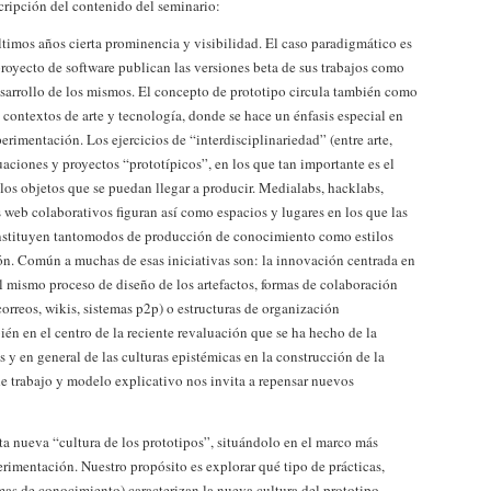
cripción del contenido del seminario:
ltimos años cierta prominencia y visibilidad. El caso paradigmático es
 proyecto de software publican las versiones beta de sus trabajos como
esarrollo de los mismos. El concepto de prototipo circula también como
contextos de arte y tecnología, donde se hace un énfasis especial en
erimentación. Los ejercicios de “interdisciplinariedad” (entre arte,
uaciones y proyectos “prototípicos”, en los que tan importante es el
los objetos que se puedan llegar a producir. Medialabs, hacklabs,
s web colaborativos figuran así como espacios y lugares en los que las
onstituyen tantomodos de producción de conocimiento como estilos
ión. Común a muchas de esas iniciativas son: la innovación centrada en
l mismo proceso de diseño de los artefactos, formas de colaboración
correos, wikis, sistemas p2p) o estructuras de organización
én en el centro de la reciente revaluación que se ha hecho de la
s y en general de las culturas epistémicas en la construcción de la
de trabajo y modelo explicativo nos invita a repensar nuevos
ta nueva “cultura de los prototipos”, situándolo en el marco más
erimentación. Nuestro propósito es explorar qué tipo de prácticas,
mas de conocimiento) caracterizan la nueva cultura del prototipo.