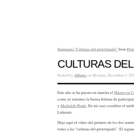
Seminario "Culturas del prototipado"
from
Prot
CULTURAS DEL
Posted by
Alberto
on Monday, December 3, 20
Este año se ha puesto en marcha el
Máster en C
como yo tenemos la buena fortuna de participar
y
Medialab-Prado
. En mi caso coordino el mód
Lafuente.
Dejo aquí el vídeo del primero de los dos semi
torno a las “culturas del prototipado”. El seg