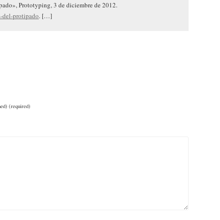
pado», Prototyping, 3 de diciembre de 2012.
s-del-protipado
. […]
hed) (required)