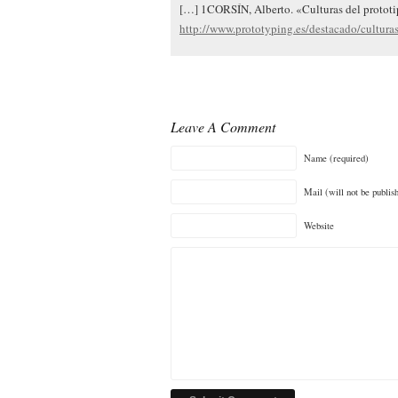
[…] 1CORSÍN, Alberto. «Culturas del prototi
http://www.prototyping.es/destacado/cultura
Leave A Comment
Name (required)
Mail (will not be publis
Website