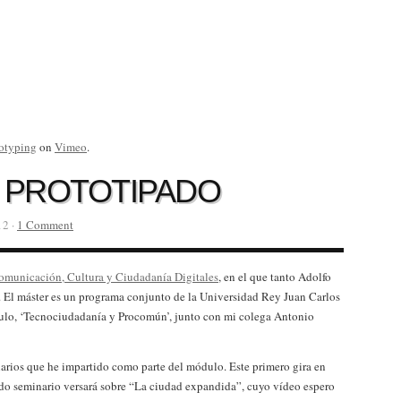
otyping
on
Vimeo
.
 PROTOTIPADO
12 ·
1 Comment
omunicación, Cultura y Ciudadanía Digitales
, en el que tanto Adolfo
. El máster es un programa conjunto de la Universidad Rey Juan Carlos
ulo, ‘Tecnociudadanía y Procomún’, junto con mi colega Antonio
narios que he impartido como parte del módulo. Este primero gira en
undo seminario versará sobre “La ciudad expandida”, cuyo vídeo espero