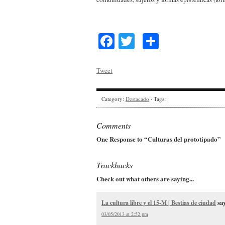
Facebook
Twitter
Share
Tweet
Category:
Destacado
· Tags:
Comments
One Response to “Culturas del prototipado”
Trackbacks
Check out what others are saying...
sa
La cultura libre y el 15-M | Bestias de ciudad
03/05/2013 at 2:52 pm