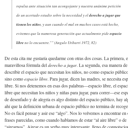
repulsa ante situación tan acongojante y nuestra unánime petición
de un acertado estudio sobre la necesidad y el
derecho a jugar que
tienen los niños
, y aun cuando el mal en muchos casos está hecho,
evitemos que la numerosa generación que actualmente pide
espacio
libre
no lo encuentre.”” (Angulo Uribarri 1972, 82)
De esta cita me gustaría quedarme con otras dos cosas. La primera, 
maravillosa fórmula del
derecho a jugar
. La segunda, esa manera de
describir el espacio que necesitan los niños, no como espacio público
sino como
espacio libre
. Para jugar, dicen las madres, se necesita es
libre. Si nos detenemos en esas dos palabras—espacio libre, el espac
libre que necesitan los niños y niñas para jugar, para correr—ese esp
de desenfado y de alegría es algo distinto del espacio público, hay a
ahí que la definición urbana de espacio público no termina de recoge
No es fácil pensar y asir ese “algo”. Nos lo volvemos a encontrar en 
frases parecidas, como cuando hablamos de estar “al aire libre” o de
“airearnos”. Airear es un verbo muy interesante, lleno de connotacio