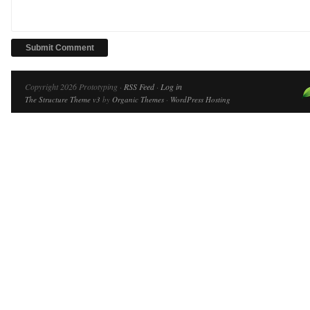
Copyright 2026 Prototyping ·
RSS Feed
·
Log in
The Structure Theme v3
by
Organic Themes
·
WordPress Hosting