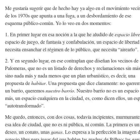
Me gustaría sugerir que de hecho hay ya algo en el movimiento veci
de los 1970s que apunta a una fuga, a un desbordamiento de ese
esquema público-común. Yo lo veo en dos momentos:
1. En primer lugar en esa noción a la que he aludido de
espacio libre
espacio de juego, de fantasía y confabulación, un espacio de libertad
necesita ensanchar el régimen de lo público, que necesita “airearlo”.
2. Y en segundo lugar, en ese contraplan que diseñan los vecinos de
Palomeras, que no es un listado de derechos y reclamaciones sin más
sino nada más y nada menos que un plan urbanístico, es decir, una
propuesta de
habitar
. Una propuesta que dice claramente: no quere
un barrio, queremos
nuestro barrio
. Nuestro barrio no es un espacio
más, un espacio cualquiera en la ciudad, es, como dicen ellos, un es
“autotransformado”.
Me quedo, entonces, con dos cosas, todavía incipientes, murmurante
esa idea de ciudad, que no es ni pública, ni común. La primera es un
deseo, un conato, unas
ganas
. Lo expresa a la perfección la imagen d
espacio libre para jugar del que hablan las madres de Bilbao: las gan