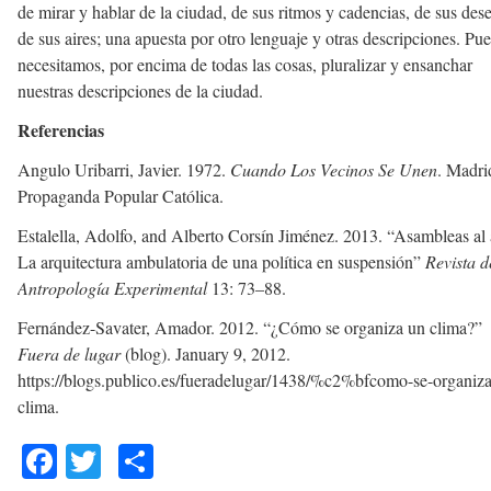
de mirar y hablar de la ciudad, de sus ritmos y cadencias, de sus des
de sus aires; una apuesta por otro lenguaje y otras descripciones. Pue
necesitamos, por encima de todas las cosas, pluralizar y ensanchar
nuestras descripciones de la ciudad.
Referencias
Angulo Uribarri, Javier. 1972.
Cuando Los Vecinos Se Unen
. Madri
Propaganda Popular Católica.
Estalella, Adolfo, and Alberto Corsín Jiménez. 2013. “Asambleas al 
La arquitectura ambulatoria de una política en suspensión”
Revista d
Antropología Experimental
13: 73–88.
Fernández-Savater, Amador. 2012. “¿Cómo se organiza un clima?”
Fuera de lugar
(blog). January 9, 2012.
https://blogs.publico.es/fueradelugar/1438/%c2%bfcomo-se-organiz
clima.
Facebook
Twitter
Share