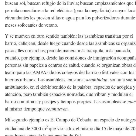
buscan sol, buscan refugio de la lluvia; buscan emplazamientos que 
permita conectarse a la red eléctrica (para la megafonía) o cuyos loca
circundantes les presten sillas o agua para los pulverizadores durante
meses sofocantes de verano.
Y se mueven en otro sentido también: las asambleas transitan por el
barrio, callejean, desde luego cuando desde las asambleas se organi
pasacalles o marchas; pero de manera más tranquila, más pausada,
cuando, por ejemplo, desde las comisiones de inmigración acompañ
personas sin papeles a centros de salud, cuando se organizan obras d
teatro para las AMPAs de los colegios del barrio o festivales con los
huertos urbanos. Las asambleas, en suma,
deambulan
, son una suert
ambulatorio, en el doble sentido de la palabra: espacios de acogida y
atención, pero también espacios nómadas, que vibran y modulan el
barrio con ritmos y pasajes y tiempos propios. Las asambleas se
mue
al mismo tiempo que
conmueven.
Mi segundo ejemplo es El Campo de Cebada, un espacio de autoges
2
ciudadana de 3000 m
que vio la luz el mismo día 15 de mayo de 20
unas horas antes de la ocupación de Sol.