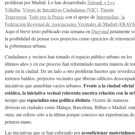
proliferan por Madrid. Lo han desarrollado
Zuloark + Lys
Villalba
,
Vivero de Iniciativas Ciudadanas [VIC]
,
Paisaje
Transversal
,
Todo por la Praxis
con el apoyo de
Intermediae
,
la
Federación Regional de Asociaciones Vecinales de Madrid (FRAV
Aquí el breve texto publicado esta semana en
Diagonal
justamente s
la posibilidad de pensar esos proyectos como ejercicios de reinvenci
la gobernanza urbana.
Ciudadanos y vecinos han tomado el espacio público urbano en los
últimos años y en ese proceso han reformulado nuestra manera de t
parte en la ciudad. De un lado a otro proliferan huertos que reverdec
terrenos baldíos, proyectos vecinales que liberan edificios desocupad
Frente a la ciudad oficial
iniciativas que amueblan vacíos urbanos.
estática, la iniciativa vecinal reinventa nuestra relación con la u
espacializa una política distinta
tiempo que
. Ocurre de maneras
diversas en ciudades como Málaga, Barcelona, Bilbao o Madrid, ent
otras; me refiero sólo a la última porque conozco sus experiencias de
primera mano.
acondicionar materialmen
Las iniciativas que se han esforzado por