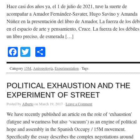
Hace casi dos años ya, el 1 de julio de 2021, tuve la suerte de
acompañar a Amador Fernández-Savater, Hugo Savino y Amanda
Núñez en la presentación del libro de Amador, La fuerza de los débi
en el espacio de arte y pensamiento, Cruce. La fuerza de los débiles
un libro preciso, de esmerada […]
Facebook
Twitter
Share
Category
15M
,
Antropología
,
Experimentation
· Tags
POLITICAL EXHAUSTION AND THE
EXPERIMENT OF STREET
Posted by
Alberto
on March 19, 2017 ·
Leave a Comment
We have recently published an article on the role of ‘exhaustion’
(fatigue and weariness but also ‘vacuum’) as an engine of political
hope and assembly in the Spanish Occupy / 15M movement.
Specifically the essay describes the complex negotiations around