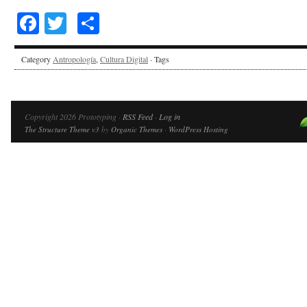
Facebook
Twitter
Share
Category
Antropología
,
Cultura Digital
· Tags
Copyright 2026 Prototyping ·
RSS Feed
·
Log in
The Structure Theme v3
by
Organic Themes
·
WordPress Hosting