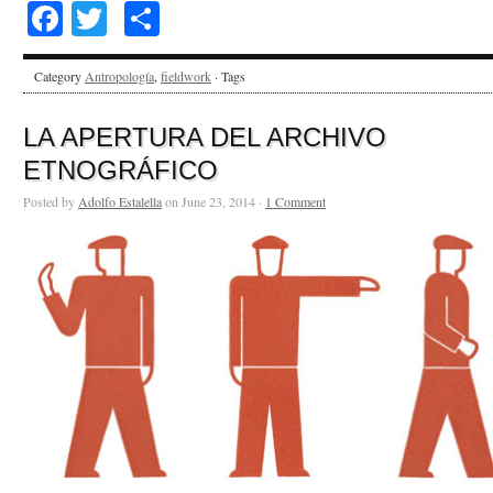
Facebook
Twitter
Share
Category
Antropología
,
fieldwork
· Tags
LA APERTURA DEL ARCHIVO
ETNOGRÁFICO
Posted by
Adolfo Estalella
on June 23, 2014 ·
1 Comment