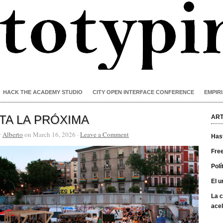
HACK THE ACADEMY STUDIO
CITY OPEN INTERFACE CONFERENCE
EMPIRI
TA LA PRÓXIMA
ART
y
Alberto
on March 16, 2026 ·
Leave a Comment
Has
Free
Polí
El u
La c
acel