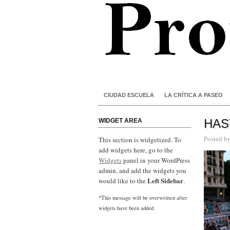
CIUDAD ESCUELA
LA CRÍTICA A PASEO
HAS
WIDGET AREA
Posted b
This section is widgetized. To
add widgets here, go to the
Widgets
panel in your WordPress
admin, and add the widgets you
Left Sidebar
would like to the
.
*This message will be overwritten after
widgets have been added.