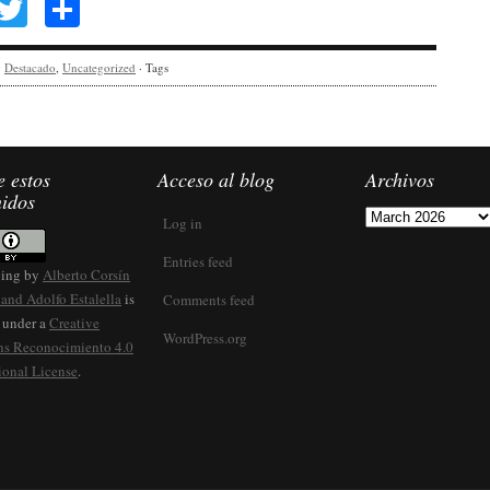
Facebook
Twitter
Share
y
Destacado
,
Uncategorized
· Tags
 estos
Acceso al blog
Archivos
nidos
Archivos
Log in
Entries feed
ping
by
Alberto Corsín
and Adolfo Estalella
is
Comments feed
 under a
Creative
WordPress.org
 Reconocimiento 4.0
ional License
.