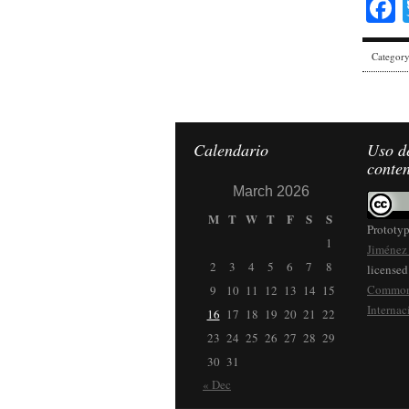
Categor
Calendario
Uso de
conte
March 2026
M
T
W
T
F
S
S
Prototy
1
Jiménez 
2
3
4
5
6
7
8
licensed
Commons
9
10
11
12
13
14
15
Internac
16
17
18
19
20
21
22
23
24
25
26
27
28
29
30
31
« Dec