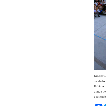
Dieciséis
candado 
Habíamos
donde pen
que está