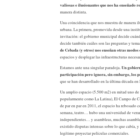
valiosas e ilusionantes que nos ha enseñado re
manera distinta.
Una coincidencia que nos muestra de manera il
urbana. La primera, promovida desde una instit
invitación: el gobierno municipal decide cuán
decide también cuáles son las preguntas y tem
de Cebada (y otros) nos enseñan otras modos d
espacios y desplegar las infraestructuras necesa
Un gobier
Estamos ante una singular paradoja.
participación pero ignora, sin embargo, los p
que se han desarrollado en la última década en
Un amplio espacio (5.500 m2) en mitad uno de l
popularmente como La Latina), El Campo de Ceb
de par en par en 2011, el espacio ha rebosado co
semana, teatro… hubo una universidad de verano
independientes… y asambleas, muchas asambleas. 
existido disputas intensas sobre lo que cabía, y
legítimo proyectar películas comerciales.