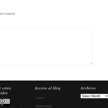
hed) (required)
 estos
Acceso al blog
Archivos
nidos
Archivos
Log in
Entries feed