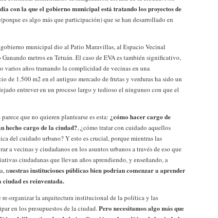
ia con la que el gobierno municipal está tratando los proyectos de
(porque es algo más que participación) que se han desarrollado en
l gobierno municipal dio al Patio Maravillas, al Espacio Vecinal
Ganando metros en Tetuán. El caso de EVA es también significativo,
ado varios años tramando la complicidad de vecinas en una
acio de 1.500 m2 en el antiguo mercado de frutas y verduras ha sido un
dejado entrever en un proceso largo y tedioso el ninguneo con que el
¿cómo hacer cargo de
 parece que no quieren plantearse es esta:
an hecho cargo de la ciudad?
, ¿cómo tratar con cuidado aquellos
ica del cuidado urbano? Y esto es crucial, porque mientras las
rar a vecinas y ciudadanos en los asuntos urbanos a través de eso que
iativas ciudadanas que llevan años aprendiendo, y enseñando, a
uestras instituciones públicas bien podrían comenzar a aprender
a, n
a ciudad es reinventada.
re-organizar la arquitectura institucional de la política y las
Pero necesitamos algo más que
cipar en los presupuestos de la ciudad.